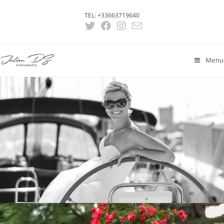
Skip
TEL: +33663719640
to
content
Menu